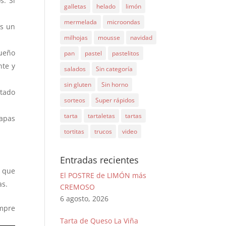
. Si
galletas
helado
limón
mermelada
microondas
os un
milhojas
mousse
navidad
queño
pan
pastel
pastelitos
nte y
salados
Sin categoría
sin gluten
Sin horno
ntado
sorteos
Super rápidos
tarta
tartaletas
tartas
tapas
tortitas
trucos
video
Entradas recientes
s que
El POSTRE de LIMÓN más
as.
CREMOSO
6 agosto, 2026
empre
Tarta de Queso La Viña