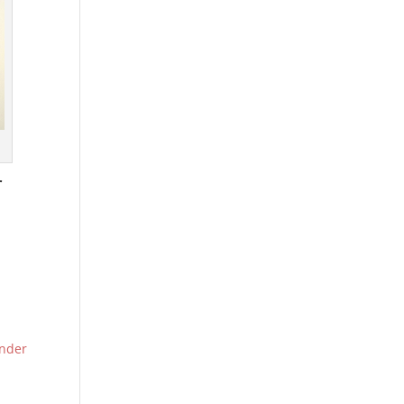
r
nder