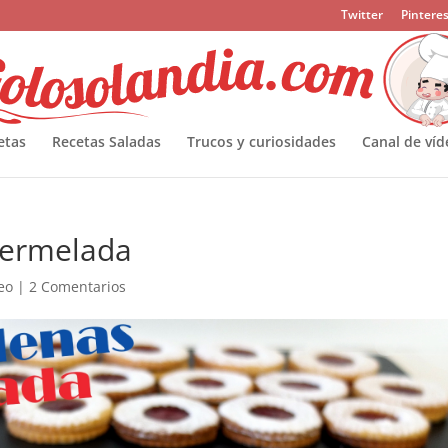
Twitter
Pinteres
etas
Recetas Saladas
Trucos y curiosidades
Canal de víd
mermelada
eo
|
2 Comentarios