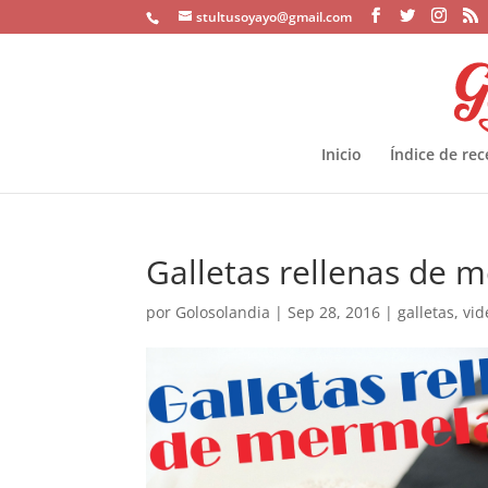
stultusoyayo@gmail.com
Inicio
Índice de rec
Galletas rellenas de 
por
Golosolandia
|
Sep 28, 2016
|
galletas
,
vid