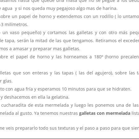
masamos hasta que quede una masa que no se pegue a los dedos
 agua y si nos queda muy pegajoso algo mas de harina.
sobre un papel de horno y extendemos con un rodillo ( lo untam
-3 milímetros.
 o un vaso pequeño) y cortamos las galletas y con otro más pe
de tapa, serán la mitad de las que tengamos. Retiramos el excede
lemos a amasar y preparar mas galletas.
obre el papel de horno y las horneamos a 180º (horno precale
etas que son enteras y las tapas ( las del agujero), sobre las 
 glas.
to con agua fría y esperamos 10 minutos para que se hidraten.
 deshacemos en ella la gelatina.
 cucharadita de esta mermelada y luego les ponemos una de la
rmelada al gusto. Ya tenemos nuestras
galletas con mermelada
list
me veis prepararlo todo sus texturas y el paso a paso para que si