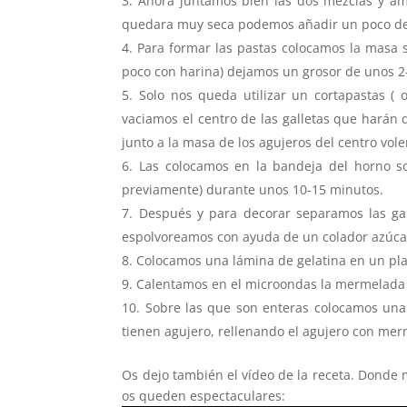
Ahora juntamos bien las dos mezclas y a
quedara muy seca podemos añadir un poco de
Para formar las pastas colocamos la masa 
poco con harina) dejamos un grosor de unos 2
Solo nos queda utilizar un cortapastas (
vaciamos el centro de las galletas que harán 
junto a la masa de los agujeros del centro vo
Las colocamos en la bandeja del horno s
previamente) durante unos 10-15 minutos.
Después y para decorar separamos las gall
espolvoreamos con ayuda de un colador azúcar
Colocamos una lámina de gelatina en un pla
Calentamos en el microondas la mermelada y
Sobre las que son enteras colocamos una
tienen agujero, rellenando el agujero con me
Os dejo también el vídeo de la receta. Donde 
os queden espectaculares: