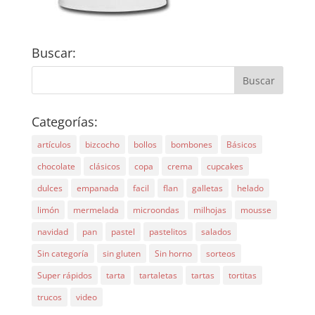
Buscar:
Categorías:
artículos
bizcocho
bollos
bombones
Básicos
chocolate
clásicos
copa
crema
cupcakes
dulces
empanada
facil
flan
galletas
helado
limón
mermelada
microondas
milhojas
mousse
navidad
pan
pastel
pastelitos
salados
Sin categoría
sin gluten
Sin horno
sorteos
Super rápidos
tarta
tartaletas
tartas
tortitas
trucos
video