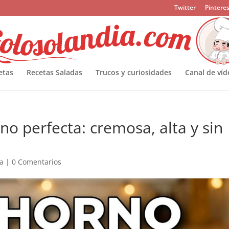
Twitter
Pinteres
etas
Recetas Saladas
Trucos y curiosidades
Canal de víd
no perfecta: cremosa, alta y sin
ía
|
0 Comentarios