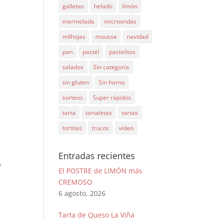
galletas
helado
limón
mermelada
microondas
milhojas
mousse
navidad
pan
pastel
pastelitos
salados
Sin categoría
sin gluten
Sin horno
sorteos
Super rápidos
tarta
tartaletas
tartas
tortitas
trucos
video
Entradas recientes
y
El POSTRE de LIMÓN más
CREMOSO
6 agosto, 2026
Tarta de Queso La Viña