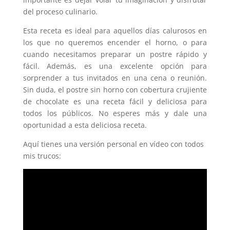
del proceso culinario.
Esta receta es ideal para aquellos días calurosos en
los que no queremos encender el horno, o para
cuando necesitamos preparar un postre rápido y
fácil. Además, es una excelente opción para
sorprender a tus invitados en una cena o reunión.
Sin duda, el postre sin horno con cobertura crujiente
de chocolate es una receta fácil y deliciosa para
todos los públicos. No esperes más y dale una
oportunidad a esta deliciosa receta.
Aquí tienes una versión personal en vídeo con todos
mis trucos: