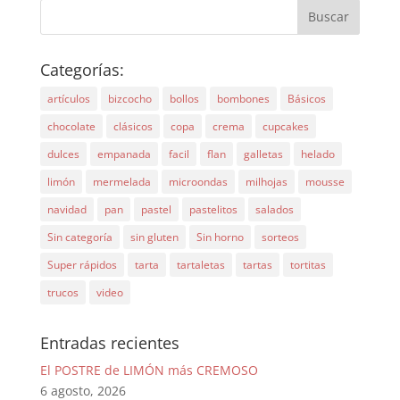
Categorías:
artículos
bizcocho
bollos
bombones
Básicos
chocolate
clásicos
copa
crema
cupcakes
dulces
empanada
facil
flan
galletas
helado
limón
mermelada
microondas
milhojas
mousse
navidad
pan
pastel
pastelitos
salados
Sin categoría
sin gluten
Sin horno
sorteos
Super rápidos
tarta
tartaletas
tartas
tortitas
trucos
video
Entradas recientes
El POSTRE de LIMÓN más CREMOSO
6 agosto, 2026