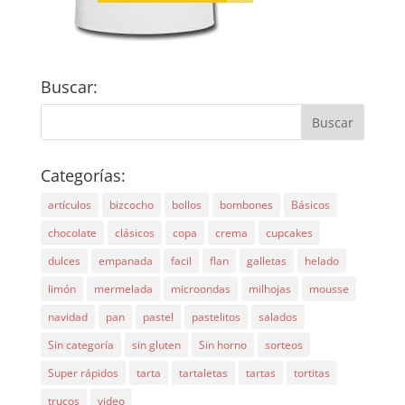
Buscar:
Categorías:
artículos
bizcocho
bollos
bombones
Básicos
chocolate
clásicos
copa
crema
cupcakes
dulces
empanada
facil
flan
galletas
helado
limón
mermelada
microondas
milhojas
mousse
navidad
pan
pastel
pastelitos
salados
Sin categoría
sin gluten
Sin horno
sorteos
Super rápidos
tarta
tartaletas
tartas
tortitas
trucos
video