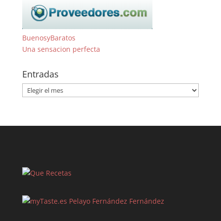
BuenosyBaratos
Una sensacion perfecta
Entradas
Entradas
Pelayo Fernández Fernández