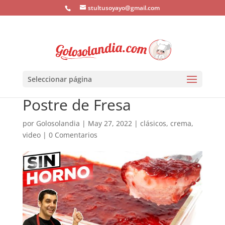
stultusoyayo@gmail.com
Seleccionar página
Postre de Fresa
por
Golosolandia
|
May 27, 2022
|
clásicos
,
crema
,
video
|
0 Comentarios