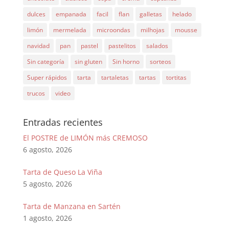
dulces
empanada
facil
flan
galletas
helado
limón
mermelada
microondas
milhojas
mousse
navidad
pan
pastel
pastelitos
salados
Sin categoría
sin gluten
Sin horno
sorteos
Super rápidos
tarta
tartaletas
tartas
tortitas
trucos
video
Entradas recientes
El POSTRE de LIMÓN más CREMOSO
6 agosto, 2026
Tarta de Queso La Viña
5 agosto, 2026
Tarta de Manzana en Sartén
1 agosto, 2026