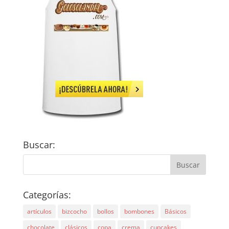
Buscar:
Categorías:
artículos
bizcocho
bollos
bombones
Básicos
chocolate
clásicos
copa
crema
cupcakes