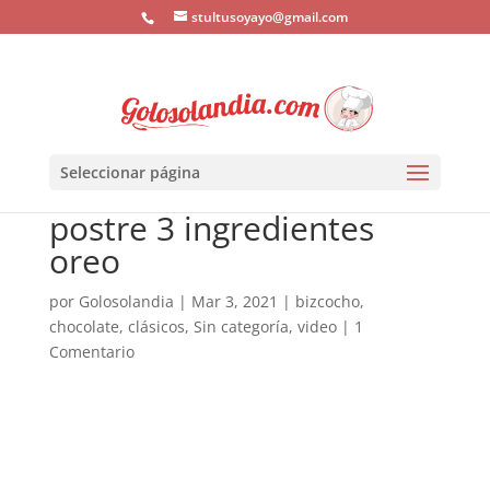
stultusoyayo@gmail.com
Seleccionar página
postre 3 ingredientes
oreo
por
Golosolandia
|
Mar 3, 2021
|
bizcocho
,
chocolate
,
clásicos
,
Sin categoría
,
video
|
1
Comentario