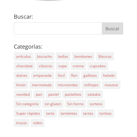
Buscar:
Categorías:
artículos
bizcocho
bollos
bombones
Básicos
chocolate
clásicos
copa
crema
cupcakes
dulces
empanada
facil
flan
galletas
helado
limón
mermelada
microondas
milhojas
mousse
navidad
pan
pastel
pastelitos
salados
Sin categoría
sin gluten
Sin horno
sorteos
Super rápidos
tarta
tartaletas
tartas
tortitas
trucos
video