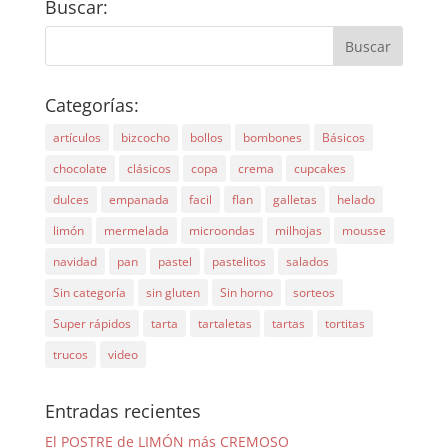
Buscar:
Categorías:
artículos
bizcocho
bollos
bombones
Básicos
chocolate
clásicos
copa
crema
cupcakes
dulces
empanada
facil
flan
galletas
helado
limón
mermelada
microondas
milhojas
mousse
navidad
pan
pastel
pastelitos
salados
Sin categoría
sin gluten
Sin horno
sorteos
Super rápidos
tarta
tartaletas
tartas
tortitas
trucos
video
Entradas recientes
El POSTRE de LIMÓN más CREMOSO