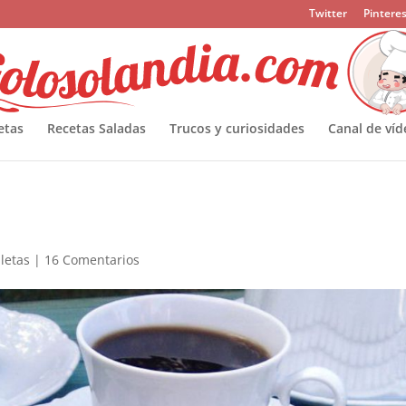
Twitter
Pinteres
etas
Recetas Saladas
Trucos y curiosidades
Canal de víd
lletas
|
16 Comentarios