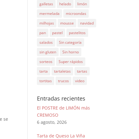
galletas
helado
limón
mermelada
microondas
milhojas
mousse
navidad
pan
pastel
pastelitos
salados
Sin categoría
sin gluten
Sin horno
sorteos
Super rápidos
tarta
tartaletas
tartas
tortitas
trucos
video
Entradas recientes
El POSTRE de LIMÓN más
CREMOSO
e se
6 agosto, 2026
Tarta de Queso La Viña