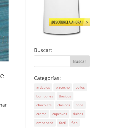
Buscar:
de
Categorías:
artículos
bizcocho
bollos
bombones
Básicos
inar
chocolate
clásicos
copa
crema
cupcakes
dulces
empanada
facil
flan