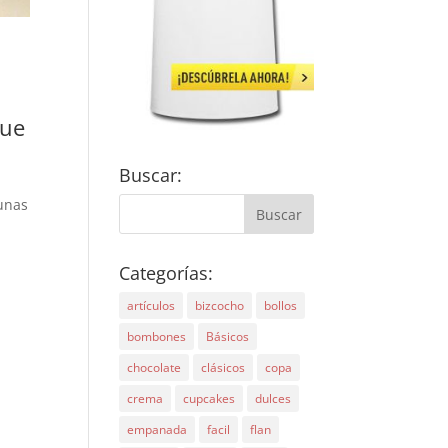
que
Buscar:
 unas
Categorías:
artículos
bizcocho
bollos
bombones
Básicos
chocolate
clásicos
copa
crema
cupcakes
dulces
empanada
facil
flan