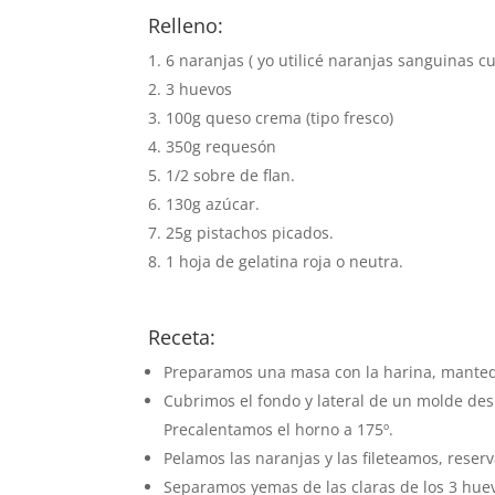
Relleno:
6 naranjas ( yo utilicé naranjas sanguinas c
3 huevos
100g queso crema (tipo fresco)
350g requesón
1/2 sobre de flan.
130g azúcar.
25g pistachos picados.
1 hoja de gelatina roja o neutra.
Receta:
Preparamos una masa con la harina, mantequi
Cubrimos el fondo y lateral de un molde de
Precalentamos el horno a 175º.
Pelamos las naranjas y las fileteamos, rese
Separamos yemas de las claras de los 3 hue