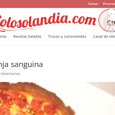
Twitter
Pinteres
etas
Recetas Saladas
Trucos y curiosidades
Canal de víd
nja sanguina
Comentarios