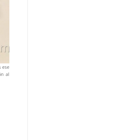
s ese
ón al