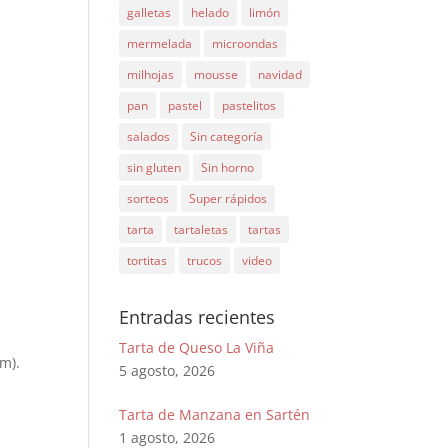
galletas
helado
limón
mermelada
microondas
milhojas
mousse
navidad
pan
pastel
pastelitos
salados
Sin categoría
sin gluten
Sin horno
sorteos
Super rápidos
tarta
tartaletas
tartas
tortitas
trucos
video
Entradas recientes
Tarta de Queso La Viña
m).
5 agosto, 2026
Tarta de Manzana en Sartén
1 agosto, 2026