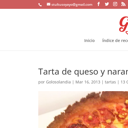
stultusoyayo@gmail.com
Inicio
Índice de rec
Tarta de queso y nara
por
Golosolandia
|
Mar 16, 2013
|
tartas
|
13 