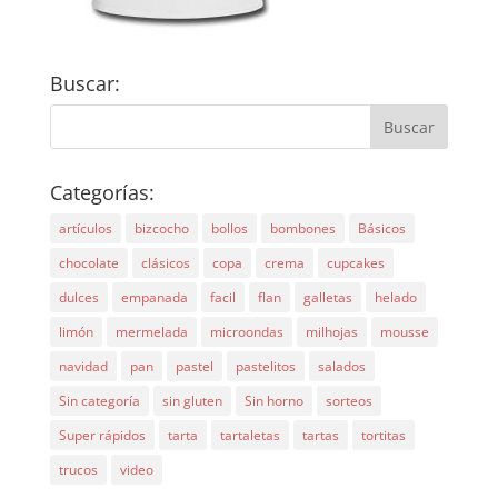
Buscar:
Categorías:
artículos
bizcocho
bollos
bombones
Básicos
chocolate
clásicos
copa
crema
cupcakes
dulces
empanada
facil
flan
galletas
helado
limón
mermelada
microondas
milhojas
mousse
navidad
pan
pastel
pastelitos
salados
Sin categoría
sin gluten
Sin horno
sorteos
Super rápidos
tarta
tartaletas
tartas
tortitas
trucos
video