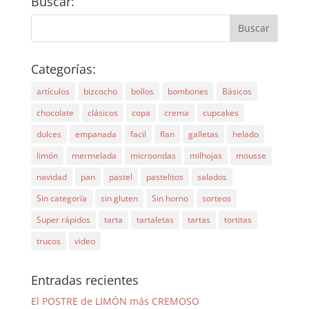
Buscar:
Categorías:
artículos
bizcocho
bollos
bombones
Básicos
chocolate
clásicos
copa
crema
cupcakes
dulces
empanada
facil
flan
galletas
helado
limón
mermelada
microondas
milhojas
mousse
navidad
pan
pastel
pastelitos
salados
Sin categoría
sin gluten
Sin horno
sorteos
Super rápidos
tarta
tartaletas
tartas
tortitas
trucos
video
Entradas recientes
El POSTRE de LIMÓN más CREMOSO