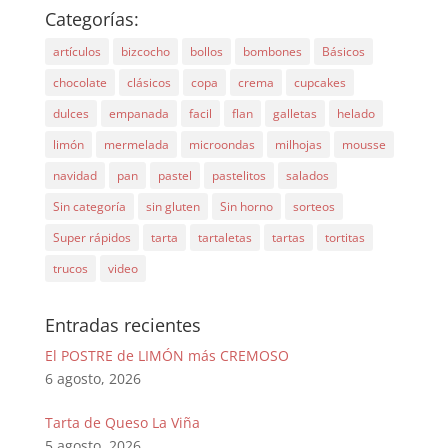
Categorías:
artículos
bizcocho
bollos
bombones
Básicos
chocolate
clásicos
copa
crema
cupcakes
dulces
empanada
facil
flan
galletas
helado
limón
mermelada
microondas
milhojas
mousse
navidad
pan
pastel
pastelitos
salados
Sin categoría
sin gluten
Sin horno
sorteos
Super rápidos
tarta
tartaletas
tartas
tortitas
trucos
video
Entradas recientes
El POSTRE de LIMÓN más CREMOSO
6 agosto, 2026
Tarta de Queso La Viña
5 agosto, 2026