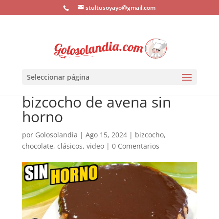
stultusoyayo@gmail.com
Seleccionar página
bizcocho de avena sin
horno
por
Golosolandia
|
Ago 15, 2024
|
bizcocho
,
chocolate
,
clásicos
,
video
|
0 Comentarios