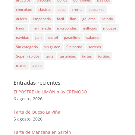
artículos
bizcocho
bollos
bombones
Básicos
chocolate
clásicos
copa
crema
cupcakes
dulces
empanada
facil
flan
galletas
helado
limón
mermelada
microondas
milhojas
mousse
navidad
pan
pastel
pastelitos
salados
Sin categoría
sin gluten
Sin horno
sorteos
Super rápidos
tarta
tartaletas
tartas
tortitas
trucos
video
Entradas recientes
El POSTRE de LIMÓN más CREMOSO
6 agosto, 2026
Tarta de Queso La Viña
5 agosto, 2026
Tarta de Manzana en Sartén