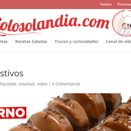
Twitter
Pinteres
etas
Recetas Saladas
Trucos y curiosidades
Canal de víd
stivos
hocolate
,
navidad
,
video
|
0 Comentarios