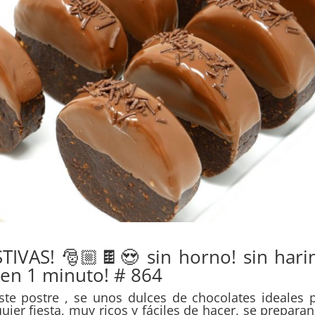
TIVAS! 🎅🏼🍫😍 sin horno! sin hari
 en 1 minuto! # 864
e postre , se unos dulces de chocolates ideales 
ier fiesta, muy ricos y fáciles de hacer, se preparan