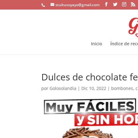
stultusoyayo@gmail.com
Inicio
Índice de rec
Dulces de chocolate fe
por
Golosolandia
|
Dic 10, 2022
|
bombones
,
c