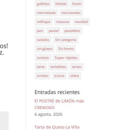
galletas
helado
limón
mermelada
microondas
milhojas
mousse
navidad
pan
pastel
pastelitos
salados
Sin categoría
os!
sin gluten
Sin horno
z.
sorteos
Super rápidos
tarta
tartaletas
tartas
tortitas
trucos
video
Entradas recientes
El POSTRE de LIMÓN más
CREMOSO
6 agosto, 2026
Tarta de Queso La Viña