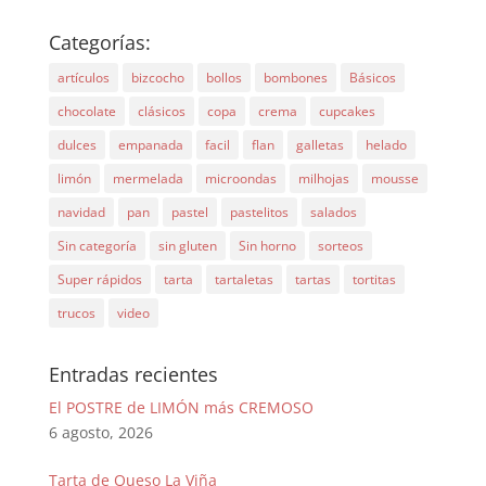
Categorías:
artículos
bizcocho
bollos
bombones
Básicos
chocolate
clásicos
copa
crema
cupcakes
dulces
empanada
facil
flan
galletas
helado
limón
mermelada
microondas
milhojas
mousse
navidad
pan
pastel
pastelitos
salados
Sin categoría
sin gluten
Sin horno
sorteos
Super rápidos
tarta
tartaletas
tartas
tortitas
trucos
video
Entradas recientes
El POSTRE de LIMÓN más CREMOSO
6 agosto, 2026
Tarta de Queso La Viña