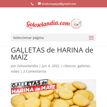
stultusoyayo@gmail.com
Seleccionar página
GALLETAS de HARINA de
MAÍZ
por
Golosolandia
|
Jun 4, 2022
|
clásicos
,
galletas
,
video
|
2 Comentarios