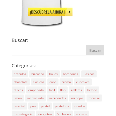
Buscar:
Categorías:
artículos
bizcocho
bollos
bombones
Básicos
chocolate
clásicos
copa
crema
cupcakes
dulces
empanada
facil
flan
galletas
helado
limón
mermelada
microondas
milhojas
mousse
navidad
pan
pastel
pastelitos
salados
Sin categoría
sin gluten
Sin horno
sorteos