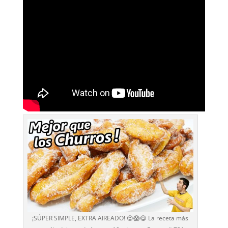
¡SÚPER SIMPLE, EXTRA AIREADO! 😍😱😋 La receta más