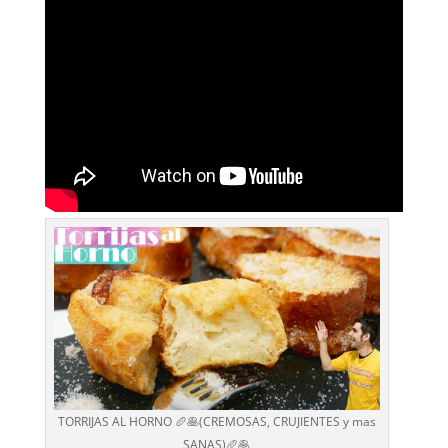
TORRIJAS AL HORNO 🥖🥞(CREMOSAS, CRUJIENTES y mas
SANAS)🥖🥞