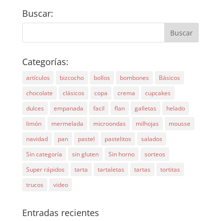
Buscar:
Categorías:
artículos
bizcocho
bollos
bombones
Básicos
chocolate
clásicos
copa
crema
cupcakes
dulces
empanada
facil
flan
galletas
helado
limón
mermelada
microondas
milhojas
mousse
navidad
pan
pastel
pastelitos
salados
Sin categoría
sin gluten
Sin horno
sorteos
Super rápidos
tarta
tartaletas
tartas
tortitas
trucos
video
Entradas recientes