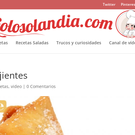
Twitter
Pinteres
etas
Recetas Saladas
Trucos y curiosidades
Canal de víd
jientes
letas
,
video
|
0 Comentarios