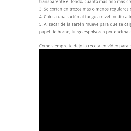
transparente el fondo, cuanto mas fino mas cr
Se cortan en trozos más o menos regulares d
Coloca una sartén al fuego a nivel medio-alt
Al sacar de la sartén mueve para que se ca
papel de horno, luego espolvorea por encima a
Como siempre te dejo la receta en vídeo para 