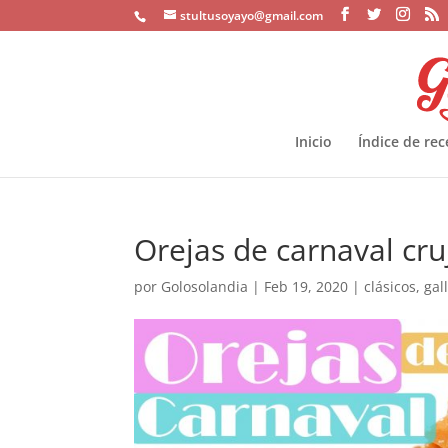
stultusoyayo@gmail.com
Inicio
Índice de rec
Orejas de carnaval cru
por
Golosolandia
|
Feb 19, 2020
|
clásicos
,
gal