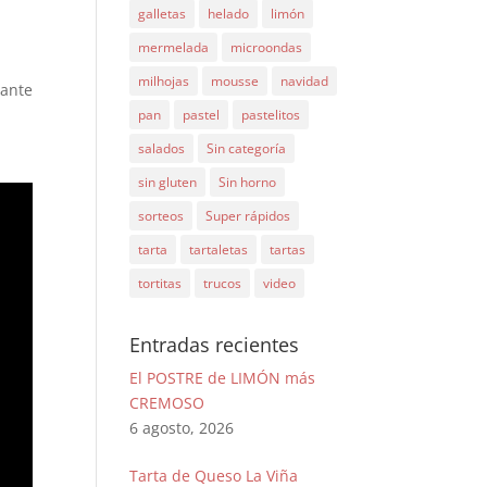
galletas
helado
limón
mermelada
microondas
milhojas
mousse
navidad
dante
pan
pastel
pastelitos
salados
Sin categoría
sin gluten
Sin horno
sorteos
Super rápidos
tarta
tartaletas
tartas
tortitas
trucos
video
Entradas recientes
El POSTRE de LIMÓN más
CREMOSO
6 agosto, 2026
Tarta de Queso La Viña