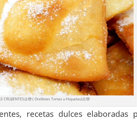
 CRUJIENTES🥟😍 ( Orelletes Tortas u Hojuelas)🥟😍
ientes, recetas dulces elaboradas 