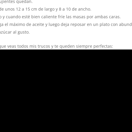
ujientes quedan.
e unos 12 a 15 cm de largo y 8 a 10 de ancho.
o y cuando esté bien caliente fríe las masas por ambas caras.
iga el máximo de aceite y luego deja reposar en un plato con abun
zúcar al gusto.
que veas todos mis trucos y te queden siempre perfectas: