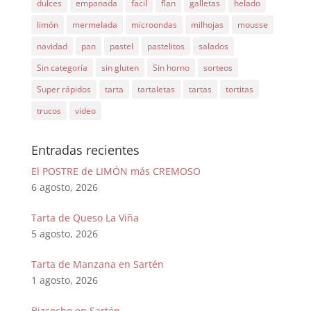
dulces
empanada
facil
flan
galletas
helado
limón
mermelada
microondas
milhojas
mousse
navidad
pan
pastel
pastelitos
salados
Sin categoría
sin gluten
Sin horno
sorteos
Super rápidos
tarta
tartaletas
tartas
tortitas
trucos
video
Entradas recientes
El POSTRE de LIMÓN más CREMOSO
6 agosto, 2026
Tarta de Queso La Viña
5 agosto, 2026
Tarta de Manzana en Sartén
1 agosto, 2026
Bizcocho en Sartén