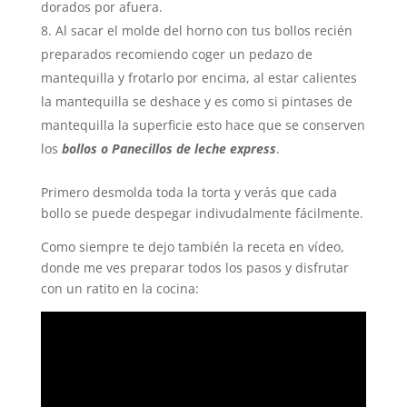
dorados por afuera.
Al sacar el molde del horno con tus bollos recién
preparados recomiendo coger un pedazo de
mantequilla y frotarlo por encima, al estar calientes
la mantequilla se deshace y es como si pintases de
mantequilla la superficie esto hace que se conserven
los
bollos o Panecillos de leche express
.
Primero desmolda toda la torta y verás que cada
bollo se puede despegar indivudalmente fácilmente.
Como siempre te dejo también la receta en vídeo,
donde me ves preparar todos los pasos y disfrutar
con un ratito en la cocina: