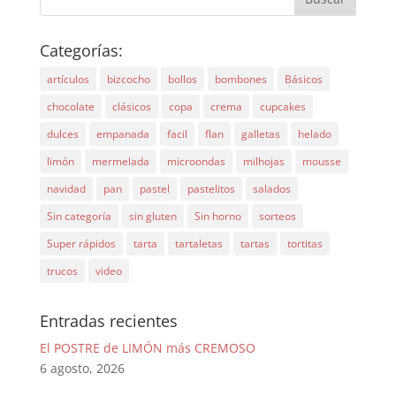
Categorías:
artículos
bizcocho
bollos
bombones
Básicos
chocolate
clásicos
copa
crema
cupcakes
dulces
empanada
facil
flan
galletas
helado
limón
mermelada
microondas
milhojas
mousse
navidad
pan
pastel
pastelitos
salados
Sin categoría
sin gluten
Sin horno
sorteos
Super rápidos
tarta
tartaletas
tartas
tortitas
trucos
video
Entradas recientes
El POSTRE de LIMÓN más CREMOSO
6 agosto, 2026