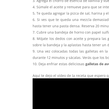
Agrega el chorro de esencia de vainilla y vue
Súmale el aceite y remueve para que se inte
Te queda agregar la pizca de sal, harina y 
Si ves que te queda una mezcla demasiad
hasta tener una pasta densa. Reserva 20 minut
Cubre una bandeja de horno con papel sulfu
Mójate los dedos con aceite y prepara las g
sobre la bandeja y la aplastas hasta tener un
Una vez colocadas todas las galletas en l
durante 12 minutos y sácalas. Verás que los 
Deja enfriar estas deliciosas
galletas de a
Aquí te dejo el vídeo de la receta que espero q