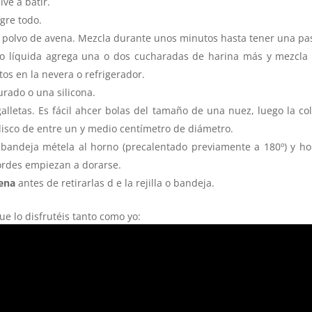
lve a batir.
gre todo.
el polvo de avena. Mezcla durante unos minutos hasta tener una pa
o líquida agrega una o dos cucharadas de harina más y mezcla
os en la nevera o refrigerador.
rado o una silicona.
alletas. Es fácil ahcer bolas del tamaño de una nuez, luego la co
 disco de entre un y medio centímetro de diámetro.
a bandeja métela al horno (precalentado previamente a 180º) y h
bordes empiezan a dorarse.
vena
antes de retirarlas d e la rejilla o bandeja.
ue lo disfrutéis tanto como yo: