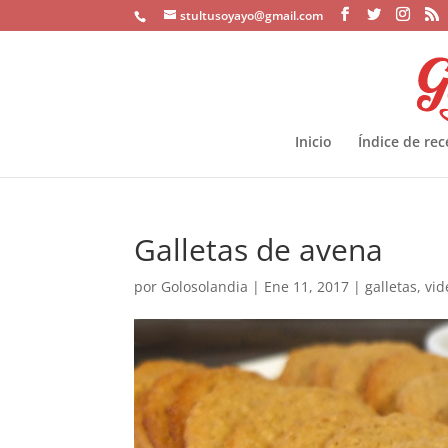
stultusoyayo@gmail.com
Inicio
Índice de rec
Galletas de avena
por
Golosolandia
|
Ene 11, 2017
|
galletas
,
vid