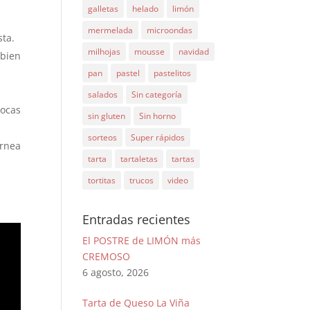
galletas
helado
limón
mermelada
microondas
sta.
milhojas
mousse
navidad
 bien
pan
pastel
pastelitos
salados
Sin categoría
locas
sin gluten
Sin horno
sorteos
Super rápidos
ornea
tarta
tartaletas
tartas
tortitas
trucos
video
Entradas recientes
El POSTRE de LIMÓN más
CREMOSO
6 agosto, 2026
Tarta de Queso La Viña