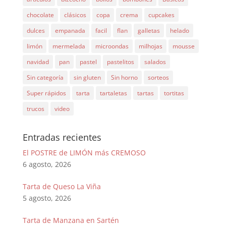
chocolate
clásicos
copa
crema
cupcakes
dulces
empanada
facil
flan
galletas
helado
limón
mermelada
microondas
milhojas
mousse
navidad
pan
pastel
pastelitos
salados
Sin categoría
sin gluten
Sin horno
sorteos
Super rápidos
tarta
tartaletas
tartas
tortitas
trucos
video
Entradas recientes
El POSTRE de LIMÓN más CREMOSO
6 agosto, 2026
Tarta de Queso La Viña
5 agosto, 2026
Tarta de Manzana en Sartén