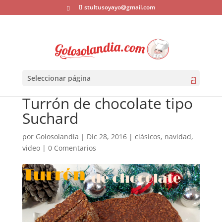
stultusoyayo@gmail.com
Seleccionar página
Turrón de chocolate tipo
Suchard
por
Golosolandia
|
Dic 28, 2016
|
clásicos
,
navidad
,
video
|
0 Comentarios