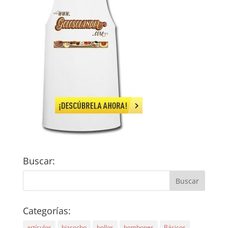
Buscar:
Categorías:
artículos
bizcocho
bollos
bombones
Básicos