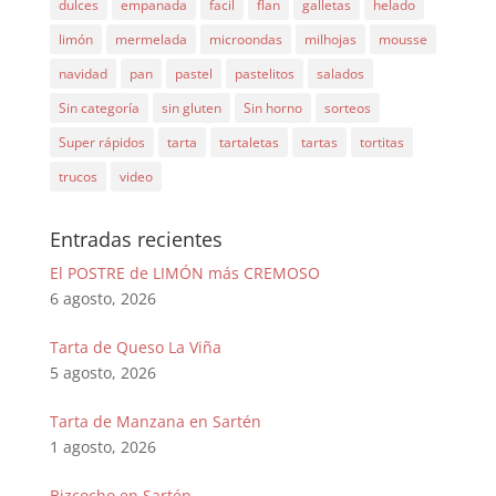
dulces
empanada
facil
flan
galletas
helado
limón
mermelada
microondas
milhojas
mousse
navidad
pan
pastel
pastelitos
salados
Sin categoría
sin gluten
Sin horno
sorteos
Super rápidos
tarta
tartaletas
tartas
tortitas
trucos
video
Entradas recientes
El POSTRE de LIMÓN más CREMOSO
6 agosto, 2026
Tarta de Queso La Viña
5 agosto, 2026
Tarta de Manzana en Sartén
1 agosto, 2026
Bizcocho en Sartén