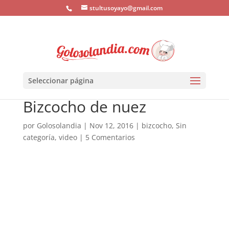
stultusoyayo@gmail.com
Seleccionar página
Bizcocho de nuez
por
Golosolandia
|
Nov 12, 2016
|
bizcocho
,
Sin
categoría
,
video
|
5 Comentarios