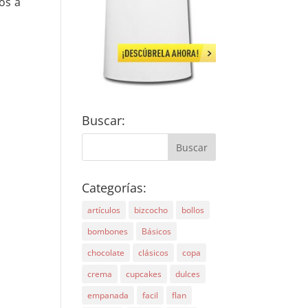
os a
Buscar:
Categorías:
artículos
bizcocho
bollos
bombones
Básicos
chocolate
clásicos
copa
crema
cupcakes
dulces
empanada
facil
flan