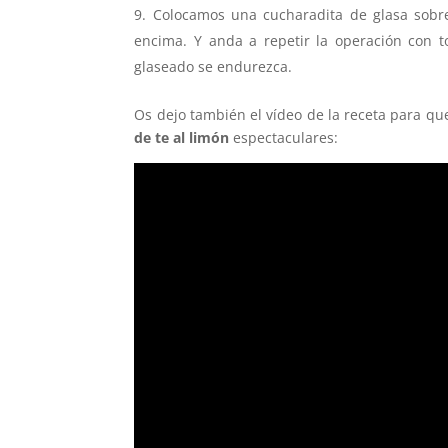
Colocamos una cucharadita de glasa sobr
encima. Y anda a repetir la operación con 
glaseado se endurezca.
Os dejo también el vídeo de la receta para qu
de te al limón
espectaculares: