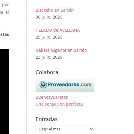
e por
Bizcocho en Sartén
ue el
30 julio, 2026
HELADO de AVELLANA
astas
25 julio, 2026
Galleta Gigante en Sartén
23 julio, 2026
Colabora
BuenosyBaratos
Una sensacion perfecta
Entradas
Entradas