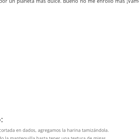
por un planeta mas dulce. Bueno no me enrollo mas ¡Vam
:
cortada en dados, agregamos la harina tamizándola.
a mantequilla hasta tener una textura de migas.