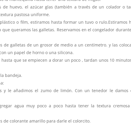
 de huevo, el azúcar glas (también a través de un colador o ta
extura pastosa uniforme.
ástico o film, estiramos hasta formar un tuvo o rulo.Estiramos 
 que queramos las galletas. Reservamos en el congelador durant
os de galletas de un grosor de medio a un centímetro. y las colo
con un papel de horno o una silicona.
 hasta que se empiecen a dorar un poco , tardan unos 10 minuto
 la bandeja.
na:
las y le añadimos el zumo de limón. Con un tenedor le damos 
gregar agua muy poco a poco hasta tener la textura cremosa
e colorante amarillo para darle el colorcito.