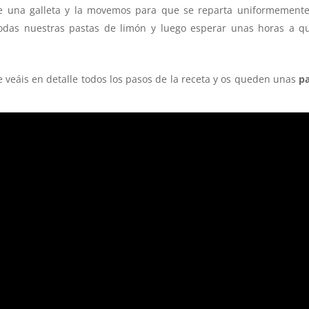
e una galleta y la movemos para que se reparta uniformement
todas nuestras pastas de limón y luego esperar unas horas a q
e veáis en detalle todos los pasos de la receta y os queden unas
p