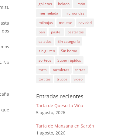
galletas
helado
limón
miz).
mermelada
microondas
milhojas
mousse
navidad
hasta
e dos
pan
pastel
pastelitos
salados
Sin categoría
camos
sin gluten
Sin horno
sorteos
Super rápidos
s. No
tarta
tartaletas
tartas
tortitas
trucos
video
caña
Entradas recientes
Tarta de Queso La Viña
 que
5 agosto, 2026
Tarta de Manzana en Sartén
1 agosto, 2026