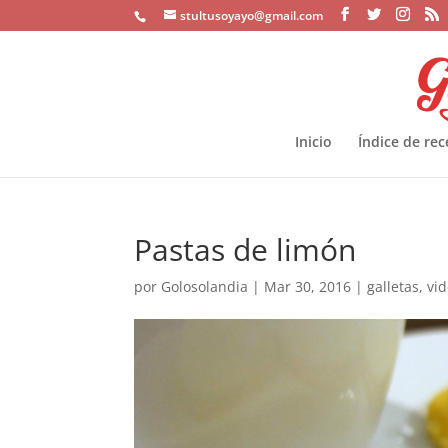
stultusoyayo@gmail.com
Inicio
Índice de rec
Pastas de limón
por
Golosolandia
|
Mar 30, 2016
|
galletas
,
vi