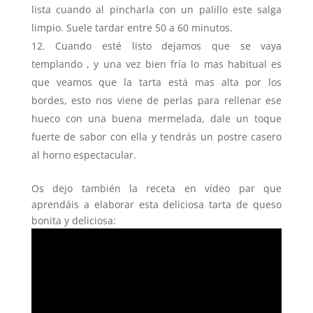
lista cuando al pincharla con un palillo este salga
limpio. Suele tardar entre 50 a 60 minutos.
Cuando esté listo dejamos que se vaya
templando , y una vez bien fría lo mas habitual es
que veamos que la tarta está mas alta por los
bordes, esto nos viene de perlas para rellenar ese
hueco con una buena mermelada, dale un toque
fuerte de sabor con ella y tendrás un postre casero
al horno espectacular.
Os dejo también la receta en vídeo par que
aprendáis a elaborar esta deliciosa tarta de queso
bonita y deliciosa: