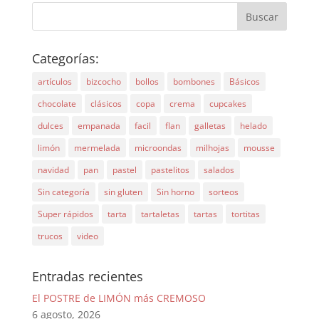
Categorías:
artículos
bizcocho
bollos
bombones
Básicos
chocolate
clásicos
copa
crema
cupcakes
dulces
empanada
facil
flan
galletas
helado
limón
mermelada
microondas
milhojas
mousse
navidad
pan
pastel
pastelitos
salados
Sin categoría
sin gluten
Sin horno
sorteos
Super rápidos
tarta
tartaletas
tartas
tortitas
trucos
video
Entradas recientes
El POSTRE de LIMÓN más CREMOSO
6 agosto, 2026