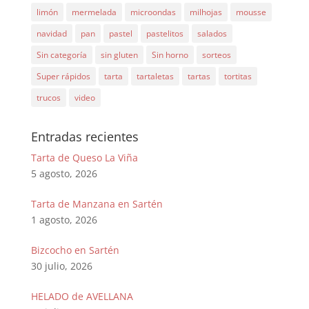
limón
mermelada
microondas
milhojas
mousse
navidad
pan
pastel
pastelitos
salados
Sin categoría
sin gluten
Sin horno
sorteos
Super rápidos
tarta
tartaletas
tartas
tortitas
trucos
video
Entradas recientes
Tarta de Queso La Viña
5 agosto, 2026
Tarta de Manzana en Sartén
1 agosto, 2026
Bizcocho en Sartén
30 julio, 2026
HELADO de AVELLANA