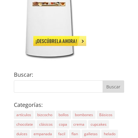
Buscar:
Categorías:
artículos
bizcocho
bollos
bombones
Básicos
chocolate
clásicos
copa
crema
cupcakes
dulces
empanada
facil
flan
galletas
helado