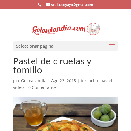
stultusoyayo@gmail.com
Seleccionar página
Pastel de ciruelas y
tomillo
por
Golosolandia
|
Ago 22, 2015
|
bizcocho
,
pastel
,
video
|
0 Comentarios