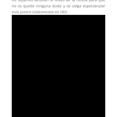
no os quede ninguna duda y os salga espectacular
este postre (vídeoreceta en HD):