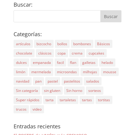
Buscar:
Categorías:
artículos
bizcocho
bollos
bombones
Básicos
chocolate
clásicos
copa
crema
cupcakes
dulces
empanada
facil
flan
galletas
helado
limón
mermelada
microondas
milhojas
mousse
navidad
pan
pastel
pastelitos
salados
Sin categoría
sin gluten
Sin horno
sorteos
Super rápidos
tarta
tartaletas
tartas
tortitas
trucos
video
Entradas recientes