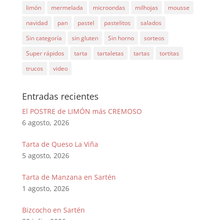
limón
mermelada
microondas
milhojas
mousse
navidad
pan
pastel
pastelitos
salados
Sin categoría
sin gluten
Sin horno
sorteos
Super rápidos
tarta
tartaletas
tartas
tortitas
trucos
video
Entradas recientes
El POSTRE de LIMÓN más CREMOSO
6 agosto, 2026
Tarta de Queso La Viña
5 agosto, 2026
Tarta de Manzana en Sartén
1 agosto, 2026
Bizcocho en Sartén