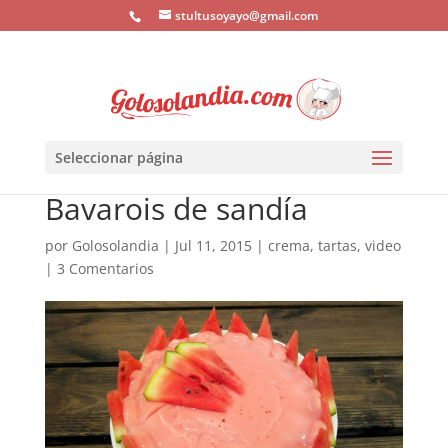
stultusoyayo@gmail.com
Seleccionar página
Bavarois de sandía
por
Golosolandia
|
Jul 11, 2015
|
crema
,
tartas
,
video
|
3 Comentarios