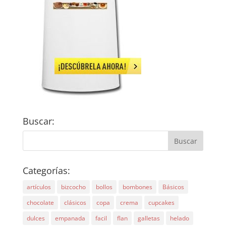
Buscar:
Categorías:
artículos
bizcocho
bollos
bombones
Básicos
chocolate
clásicos
copa
crema
cupcakes
dulces
empanada
facil
flan
galletas
helado