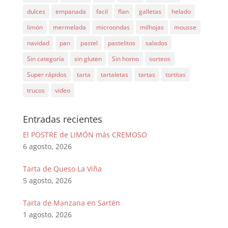
dulces
empanada
facil
flan
galletas
helado
limón
mermelada
microondas
milhojas
mousse
navidad
pan
pastel
pastelitos
salados
Sin categoría
sin gluten
Sin horno
sorteos
Super rápidos
tarta
tartaletas
tartas
tortitas
trucos
video
Entradas recientes
El POSTRE de LIMÓN más CREMOSO
6 agosto, 2026
Tarta de Queso La Viña
5 agosto, 2026
Tarta de Manzana en Sartén
1 agosto, 2026