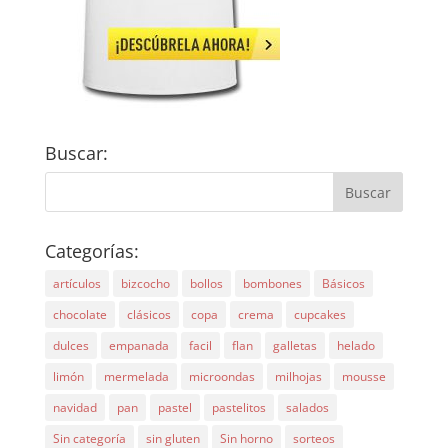
Buscar:
Categorías:
artículos
bizcocho
bollos
bombones
Básicos
chocolate
clásicos
copa
crema
cupcakes
dulces
empanada
facil
flan
galletas
helado
limón
mermelada
microondas
milhojas
mousse
navidad
pan
pastel
pastelitos
salados
Sin categoría
sin gluten
Sin horno
sorteos