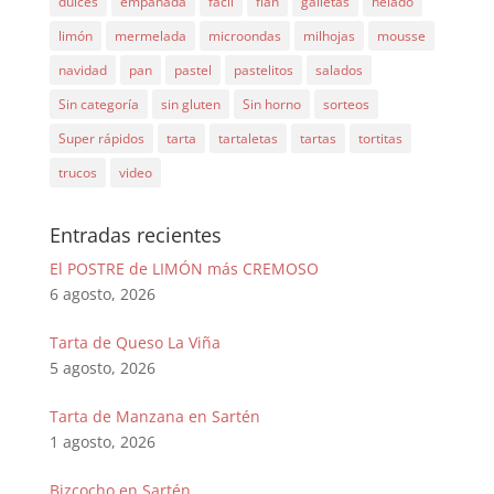
dulces
empanada
facil
flan
galletas
helado
limón
mermelada
microondas
milhojas
mousse
navidad
pan
pastel
pastelitos
salados
Sin categoría
sin gluten
Sin horno
sorteos
Super rápidos
tarta
tartaletas
tartas
tortitas
trucos
video
Entradas recientes
El POSTRE de LIMÓN más CREMOSO
6 agosto, 2026
Tarta de Queso La Viña
5 agosto, 2026
Tarta de Manzana en Sartén
1 agosto, 2026
Bizcocho en Sartén