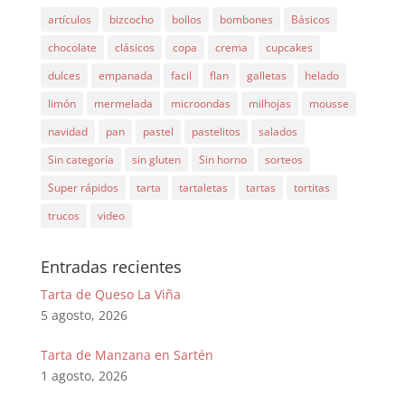
artículos
bizcocho
bollos
bombones
Básicos
chocolate
clásicos
copa
crema
cupcakes
dulces
empanada
facil
flan
galletas
helado
limón
mermelada
microondas
milhojas
mousse
navidad
pan
pastel
pastelitos
salados
Sin categoría
sin gluten
Sin horno
sorteos
Super rápidos
tarta
tartaletas
tartas
tortitas
trucos
video
Entradas recientes
Tarta de Queso La Viña
5 agosto, 2026
Tarta de Manzana en Sartén
1 agosto, 2026