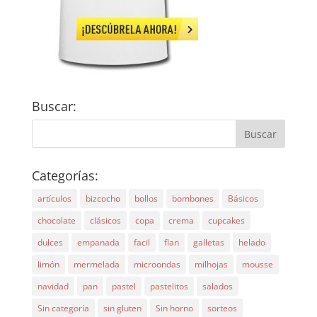
Buscar:
Categorías:
artículos
bizcocho
bollos
bombones
Básicos
chocolate
clásicos
copa
crema
cupcakes
dulces
empanada
facil
flan
galletas
helado
limón
mermelada
microondas
milhojas
mousse
navidad
pan
pastel
pastelitos
salados
Sin categoría
sin gluten
Sin horno
sorteos